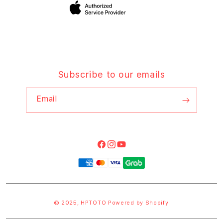
Site Terms of Use
Subscribe to our emails
Email
Facebook
Instagram
YouTube
Payment
methods
© 2025,
HPTOTO
Powered by Shopify