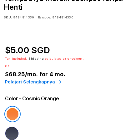
Henti
SKU:
9484814330
Barcode:
9484814330
$5.00 SGD
Tax included.
Shipping
calculated at checkout.
or
$68.25
/mo. for 4 mo.
Pelajari Selengkapnya
Color
- Cosmic Orange