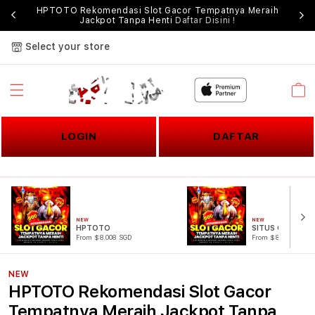
HPTOTO Rekomendasi Slot Gacor Tempatnya Meraih
Jackpot Tanpa Henti
Daftar Disini !
Select your store
Cart
LOGIN
DAFTAR
NEW
NEW
HPTOTO
SITUS GACOR
From $8.008 SGD
From $807.77 SGD
NEW
HPTOTO Rekomendasi Slot Gacor
Tempatnya Meraih Jackpot Tanpa