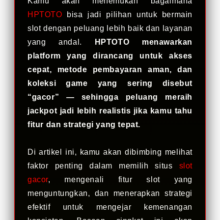
Kamu akan menemukan bagaimana
HPTOTO
bisa jadi pilihan untuk bermain
slot dengan peluang lebih baik dan layanan
yang andal.
HPTOTO menawarkan
platform yang dirancang untuk akses
cepat, metode pembayaran aman, dan
koleksi game yang sering disebut
“gacor” — sehingga peluang meraih
jackpot jadi lebih realistis jika kamu tahu
fitur dan strategi yang tepat.
Di artikel ini, kamu akan dibimbing melihat
faktor penting dalam memilih situs
slot
gacor
, mengenali fitur slot yang
menguntungkan, dan menerapkan strategi
efektif untuk mengejar kemenangan