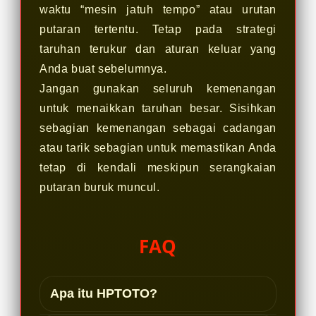
waktu “mesin jatuh tempo” atau urutan
putaran tertentu. Tetap pada strategi
taruhan terukur dan aturan keluar yang
Anda buat sebelumnya.
Jangan gunakan seluruh kemenangan
untuk menaikkan taruhan besar. Sisihkan
sebagian kemenangan sebagai cadangan
atau tarik sebagian untuk memastikan Anda
tetap di kendali meskipun serangkaian
putaran buruk muncul.
FAQ
Apa itu HPTOTO?