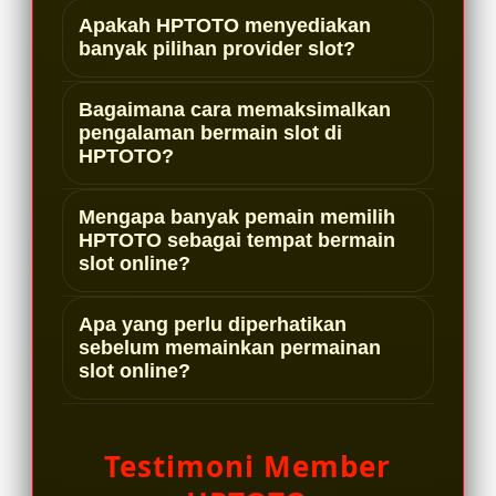
HPTOTO merupakan sebuah
Apakah HPTOTO menyediakan
platform bandar slot online yang
banyak pilihan provider slot?
menyediakan berbagai pilihan
Ya, HPTOTO menawarkan beragam
permainan slot gacor dari sejumlah
Bagaimana cara memaksimalkan
provider slot populer dengan koleksi
pengalaman bermain slot di
provider yang tersedia di dalam
HPTOTO?
permainan yang lengkap, sehingga
layanannya.
pemain dapat memilih game sesuai
Pemain disarankan memahami fitur
Mengapa banyak pemain memilih
preferensi dan gaya bermain masing-
setiap permainan, mengatur modal
HPTOTO sebagai tempat bermain
masing.
slot online?
dengan bijak, memilih game yang
sesuai, serta memanfaatkan bonus
Karena HPTOTO menawarkan
Apa yang perlu diperhatikan
atau promosi yang tersedia untuk
tampilan yang responsif, proses
sebelum memainkan permainan
menambah pengalaman bermain.
slot online?
transaksi yang praktis, pilihan
permainan yang beragam, serta
Penting untuk memahami aturan
layanan yang dapat diakses kapan
permainan, menetapkan batas
Testimoni Member
saja melalui berbagai perangkat.
pengeluaran, serta bermain secara