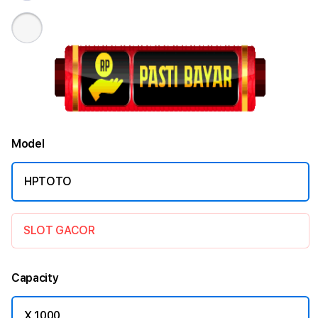
Model
HPTOTO
SLOT GACOR
Capacity
X 1000